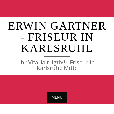
Skip
to
content
ERWIN GÄRTNER
- FRISEUR IN
KARLSRUHE
Ihr VitaHairLigth®- Friseur in
Karlsruhe Mitte
MENU
Skip