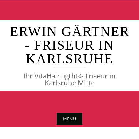
Skip
to
content
ERWIN GÄRTNER
- FRISEUR IN
KARLSRUHE
Ihr VitaHairLigth®- Friseur in
Karlsruhe Mitte
MENU
Skip