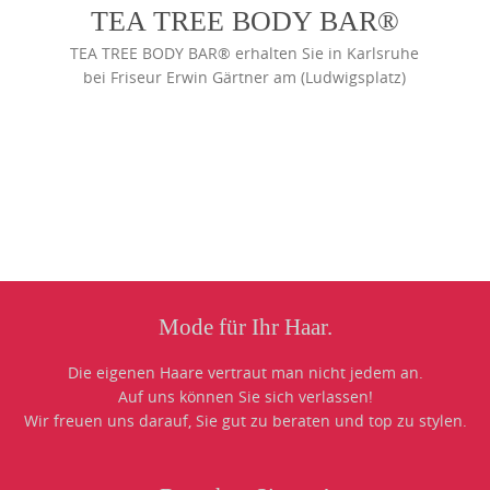
TEA TREE BODY BAR®
TEA TREE BODY BAR® erhalten Sie in Karlsruhe
bei Friseur Erwin Gärtner am (Ludwigsplatz)
Photo
Navigation
Mode für Ihr Haar.
Die eigenen Haare vertraut man nicht jedem an.
Auf uns können Sie sich verlassen!
Wir freuen uns darauf, Sie gut zu beraten und top zu stylen.