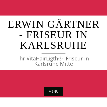
Skip
to
content
ERWIN GÄRTNER
- FRISEUR IN
KARLSRUHE
Ihr VitaHairLigth®- Friseur in
Karlsruhe Mitte
MENU
Skip