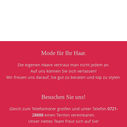
Photo
Navigation
Mode für Ihr Haar.
Die eigenen Haare vertraut man nicht jedem an.
Auf uns können Sie sich verlassen!
Wir freuen uns darauf, Sie gut zu beraten und top zu stylen.
Besuchen Sie uns!
Gleich zum Telefonhörer greifen und unter Telefon
0721-
28888
einen Termin vereinbaren.
Unser nettes Team freut sich auf Sie!