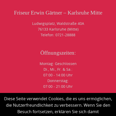
Friseur Erwin Gärtner – Karlsruhe Mitte
Ludwigsplatz, Waldstraße 40A
76133 Karlsruhe (Mitte)
Telefon: 0721-28888
Öffnungszeiten:
Montag: Geschlossen
Di., Mi., Fr. & Sa.:
07:00 - 14:00 Uhr
Donnerstag:
07:00 - 21:00 Uhr
Probiere und bewerte bitte Friseur Erwin Gärtner Karlsruhe auf Yelp
Diese Seite verwendet Cookies, die es uns ermöglichen,
die Nutzerfreundlichkeit zu verbessern. Wenn Sie den
Besuch fortsetzen, erklären Sie sich damit