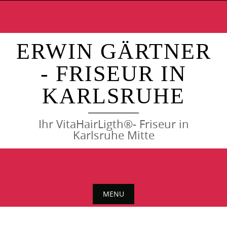
Skip
to
content
ERWIN GÄRTNER
- FRISEUR IN
KARLSRUHE
Ihr VitaHairLigth®- Friseur in
Karlsruhe Mitte
MENU
Skip