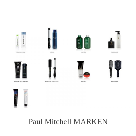
to
content
Paul Mitchell MARKEN