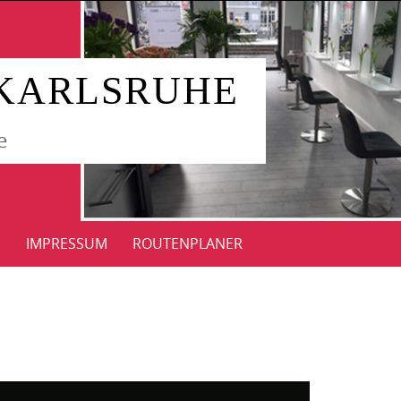
 KARLSRUHE
e
G
IMPRESSUM
ROUTENPLANER