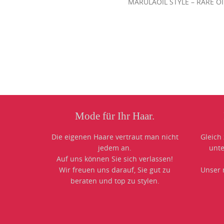
MARULAOIL STYLE – RARE OIL 
Photo
Navigation
Mode für Ihr Haar.
Die eigenen Haare vertraut man nicht
Gleich
jedem an.
unte
Auf uns können Sie sich verlassen!
Wir freuen uns darauf, Sie gut zu
Unser n
beraten und top zu stylen.