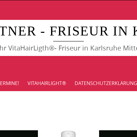
Skip
to
content
TNER - FRISEUR IN
Ihr VitaHairLigth®- Friseur in Karlsruhe Mitt
ERMINE!
VITAHAIRLIGHT®
DATENSCHUTZERKLÄRUN