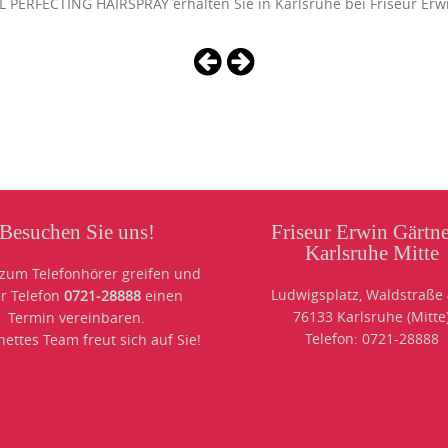
PERFECTING HAIRSPRAY erhalten Sie in Karlsruhe bei Friseur Erwi
Besuchen Sie uns!
Friseur Erwin Gärtne
Karlsruhe Mitte
 zum Telefonhörer greifen und
Ludwigsplatz, Waldstraße
r Telefon
0721-28888
einen
76133 Karlsruhe (Mitte
Termin vereinbaren.
Telefon: 0721-28888
ettes Team freut sich auf Sie!