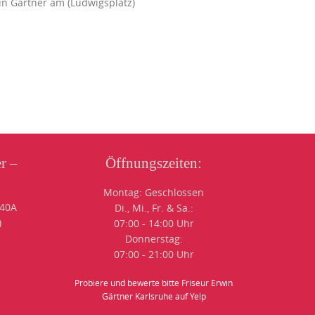
n Gärtner am (Ludwigsplatz)
r –
Öffnungszeiten:
Montag: Geschlossen
 40A
Di., Mi., Fr. & Sa.:
)
07:00 - 14:00 Uhr
Donnerstag:
07:00 - 21:00 Uhr
Probiere und bewerte bitte Friseur Erwin
Gärtner Karlsruhe auf Yelp